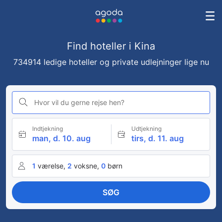
Find hoteller i Kina
734914 ledige hoteller og private udlejninger lige nu
Hvor vil du gerne rejse hen?
Indtjekning
Udtjekning
man, d. 10. aug
tirs, d. 11. aug
1
værelse,
2
voksne,
0
børn
SØG