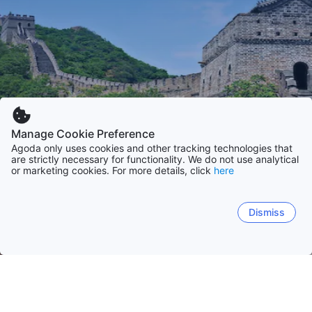
Manage Cookie Preference
Agoda only uses cookies and other tracking technologies that
are strictly necessary for functionality. We do not use analytical
or marketing cookies. For more details, click
here
Dismiss
Forside
Kina
Guangdong
Zhejiang
Jiangsu
Shandong
Sic