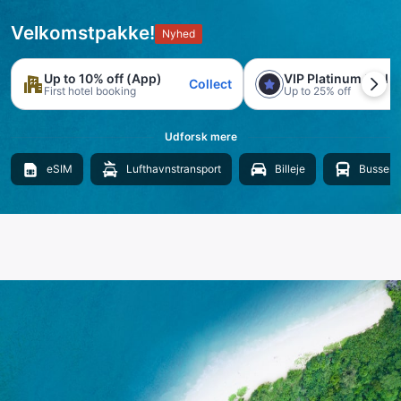
Velkomstpakke!
Nyhed
Up to 10% off (App)
VIP Platinum trial
Collect
First hotel booking
Up to 25% off
Udforsk mere
eSIM
Lufthavnstransport
Billeje
Busser