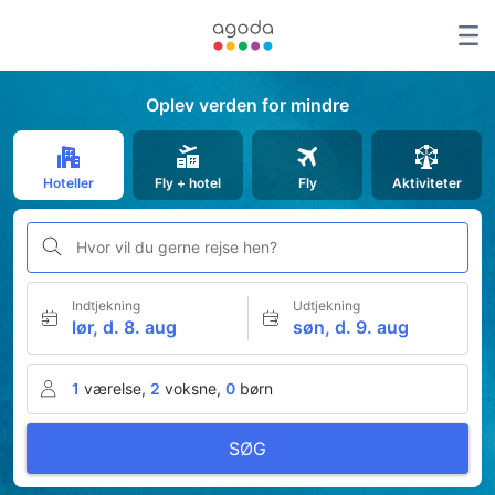
Oplev verden for mindre
Hoteller
Fly + hotel
Fly
Aktiviteter
Hvor vil du gerne rejse hen?
Indtjekning
Udtjekning
lør, d. 8. aug
søn, d. 9. aug
1
værelse,
2
voksne,
0
børn
SØG