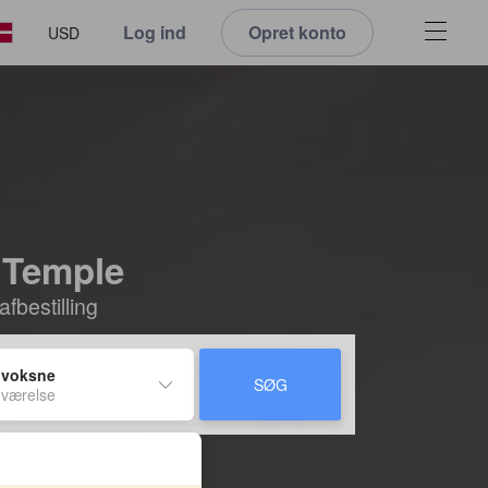
Log ind
Opret konto
USD
 Temple
fbestilling
 voksne
SØG
 værelse