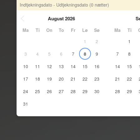
Indtjekningsdato - Udtjekningsdato
(0 nætter)
August 2026
S
Ma
Ti
On
To
Fr
Lø
Sø
Ma
Ti
1
2
1
3
4
5
6
7
8
9
7
8
10
11
12
13
14
15
16
14
15
17
18
19
20
21
22
23
21
22
24
25
26
27
28
29
30
28
29
31