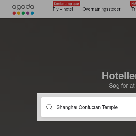
Kombiner og spar
Ny!
Fly + hotel
Overnatningssteder
Tr
Hotell
Søg for at