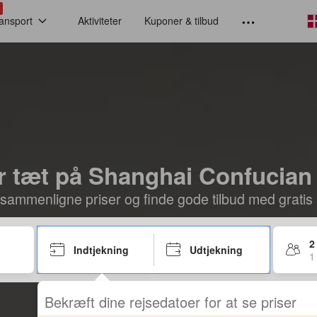
ansport
Aktiviteter
Kuponer & tilbud
er tæt på Shanghai Confucian
 sammenligne priser og finde gode tilbud med gratis a
2
Indtjekning
Udtjekning
1
Bekræft dine rejsedatoer for at se priser