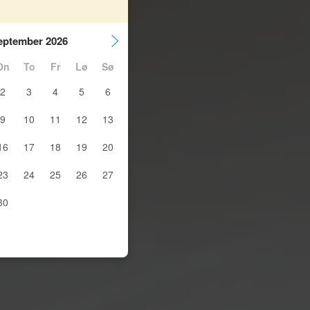
eptember 2026
On
To
Fr
Lø
Sø
2
3
4
5
6
9
10
11
12
13
16
17
18
19
20
23
24
25
26
27
30