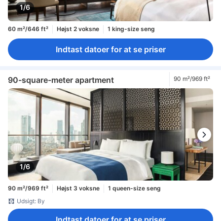
1/6
60 m²/646 ft²
Højst 2 voksne
1 king-size seng
Indtast datoer for at se priser
90-square-meter apartment
90 m²/969 ft²
1/6
90 m²/969 ft²
Højst 3 voksne
1 queen-size seng
Udsigt: By
Indtast datoer for at se priser