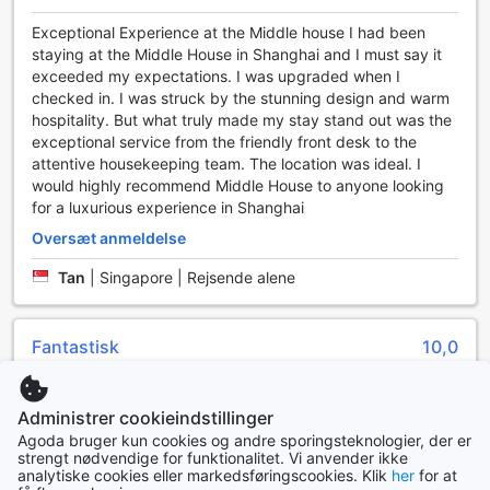
når du har lyst, uden at forlade dit værelse. Den gratis wi-
fi-forbindelse i alle værelser gør det let at holde
Exceptional Experience at the Middle house I had been
forbindelsen, uanset om du skal arbejde eller blot dele dine
staying at the Middle House in Shanghai and I must say it
oplevelser med venner og familie. Derudover er der wi-fi i
exceeded my expectations. I was upgraded when I
de offentlige områder, så du kan surfe på nettet, mens du
checked in. I was struck by the stunning design and warm
slapper af i lobbyen eller nyder en drink i baren.
hospitality. But what truly made my stay stand out was the
For dem, der ønsker at ryge, tilbyder hotellet et
exceptional service from the friendly front desk to the
designateret rygeområde, hvor du kan slappe af og nyde
attentive housekeeping team. The location was ideal. I
en cigaret i rolige omgivelser. Ydermere sørger hotellets
would highly recommend Middle House to anyone looking
tørre rengøringstjeneste for, at dit tøj altid ser præsentabelt
for a luxurious experience in Shanghai
ud, så du kan føle dig godt tilpas under hele dit ophold.
Oversæt anmeldelse
Med ekspres check-in og check-out kan du nemt og hurtigt
komme ind og ud af hotellet, hvilket gør rejsen endnu mere
Tan
|
Singapore | Rejsende alene
bekvem. The Middle House er således det ideelle valg for
rejsende, der værdsætter komfort og bekvemmelighed.
Fantastisk
10,0
Transportfaciliteter på The Middle House
Anmeldt 15. Marts 2025
The Middle House i Shanghai tilbyder enestående
Administrer cookieindstillinger
Excellent service and we love to have more welcome fruits
transportfaciliteter, der gør det nemt for gæsterne at
every evening.
Agoda bruger kun cookies og andre sporingsteknologier, der er
navigere i denne pulserende storby. Hotellet tilbyder
strengt nødvendige for funktionalitet. Vi anvender ikke
bekvemme lufthavnstransfers, så du kan ankomme og
Oversæt anmeldelse
analytiske cookies eller markedsføringscookies. Klik
her
for at
forlade uden stress. Uanset om du rejser for forretning eller