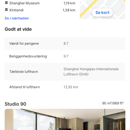
Shanghai Museum
1,19 km
Xintiandi
1,38 km
Se kort
Se i nærheden
Godt at vide
Værdi for pengene
8.7
Beliggenhedsvurdering
9.7
Shanghai Hongqiao Internationale
Tætteste lufthavn
Lufthavn (SHA)
Afstand til lufthavn
12,92 km
Studio 90
90 m²/969 ft²