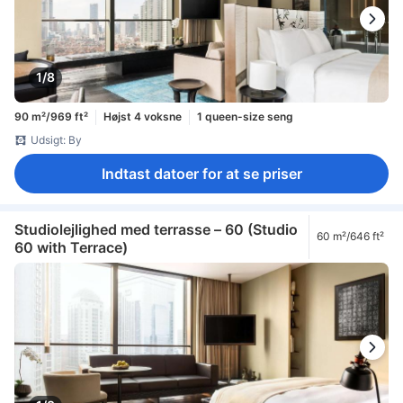
1/8
90 m²/969 ft²
Højst 4 voksne
1 queen-size seng
Udsigt: By
Indtast datoer for at se priser
Studiolejlighed med terrasse – 60 (Studio
60 m²/646 ft²
60 with Terrace)