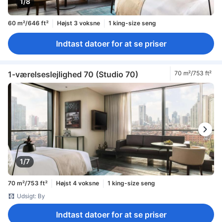
1/8
60 m²/646 ft²
Højst 3 voksne
1 king-size seng
Indtast datoer for at se priser
1-værelseslejlighed 70 (Studio 70)
70 m²/753 ft²
1/7
70 m²/753 ft²
Højst 4 voksne
1 king-size seng
Udsigt: By
Indtast datoer for at se priser