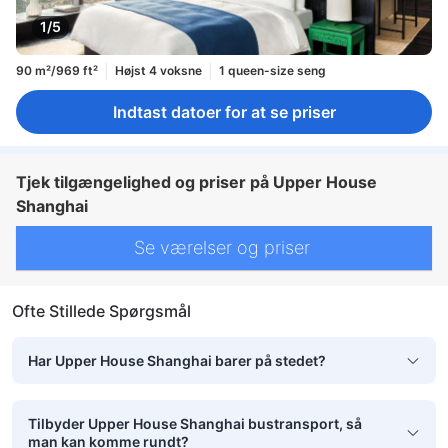
1/5
90 m²/969 ft²
Højst 4 voksne
1 queen-size seng
Indtast datoer for at se priser
Tjek tilgængelighed og priser på Upper House
Shanghai
Se værelser og priser
Ofte Stillede Spørgsmål
Har Upper House Shanghai barer på stedet?
Tilbyder Upper House Shanghai bustransport, så
man kan komme rundt?