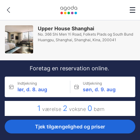
Upper House Shanghai
No. 366 Shi Men Yi Road, Folkets Plads og South Bund
Huangpu, Shanghai, Shanghai, Kina, 200041
Foretag en reservation online.
Indtjekning
Udtjekning
lør, d. 8. aug
søn, d. 9. aug
1
2
0
værelse
voksne
børn
Tjek tilgængelighed og priser