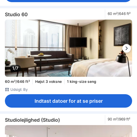
Studio 60
60 m²/646 ft²
1/7
60 m²/646 ft²
Højst 3 voksne
1 king-size seng
Udsigt: By
Indtast datoer for at se priser
Studiolejlighed (Studio)
90 m²/969 ft²