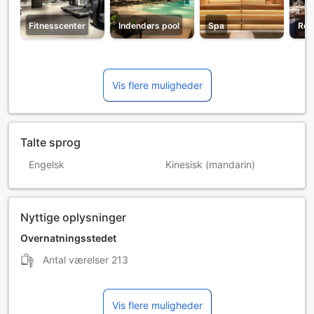
Fitnesscenter
Indendørs pool
Spa
Res
Vis flere muligheder
Talte sprog
Engelsk
Kinesisk (mandarin)
Nyttige oplysninger
Overnatningsstedet
Antal værelser
213
Vis flere muligheder