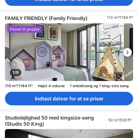
FAMILY FRIENDLY (Family Friendly)
110 m²/1184 ft²
Passer til grupper
1/6
110 m²/1184 ft²
Højst 4 voksne
1 enkeltseng og 1 king-size seng
Indtast datoer for at se priser
Studiolejlighed 50 med kingsize-seng
50 m²/538 ft²
(Studio 50 King)