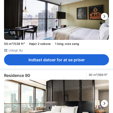
1/5
50 m²/538 ft²
Højst 2 voksne
1 king-size seng
Udsigt: By
Indtast datoer for at se priser
Residence 90
90 m²/969 ft²