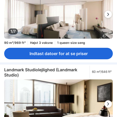
1/7
90 m²/969 ft²
Højst 3 voksne
1 queen-size seng
Indtast datoer for at se priser
Landmark Studiolejlighed (Landmark
60 m²/646 ft²
Studio)