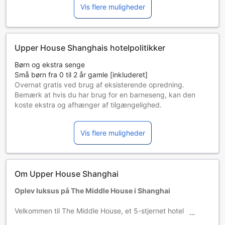
Vis flere muligheder
Upper House Shanghais hotelpolitikker
Børn og ekstra senge
Små børn fra 0 til 2 år gamle [inkluderet]
Overnat gratis ved brug af eksisterende opredning.
Bemærk at hvis du har brug for en barneseng, kan den
koste ekstra og afhænger af tilgængelighed.
Børn fra 3 til 12 år gamle [inkluderet]
Bor gratis ved brug af eksisterende senge.
Vis flere muligheder
Gæster på 13 år og ældre anses som voksne
Ekstra senge afhænger af det værelse, du vælger. Se
venligst det enkelte værelses maksimale belægning for
flere oplysninger.
Om Upper House Shanghai
Ved reservation af mere end 5 værelser, kan andre vilkår
og yderligere tillæg gælde.
Oplev luksus på The Middle House i Shanghai
Velkommen til The Middle House, et 5-stjernet hotel
beliggende i hjertet af Shanghai, Kina. Med sine 213