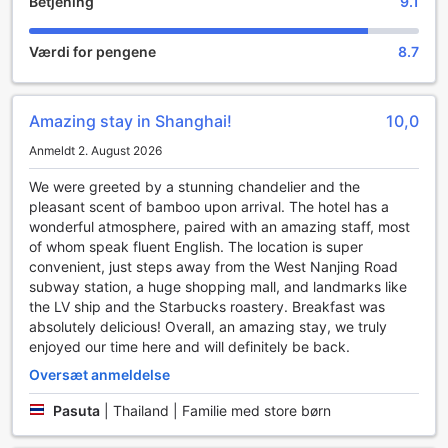
Betjening
9.1
og håndlavede drikkevarer, der er perfekt tilpasset den
moderne smag. Den elegante indretning og den varme
belysning skaber en indbydende stemning, hvor man kan
Værdi for pengene
8.7
nyde en stille aften eller dele gode stunder med venner og
familie.
Baren på The Middle House er ikke blot et sted at nyde en
Amazing stay in Shanghai!
10,0
drink; det er også et socialt knudepunkt, hvor gæsterne
kan deltage i forskellige arrangementer og temaaftener,
Anmeldt 2. August 2026
der fremhæver både lokale og internationale kulturer. Med
live musik og DJ-aftener, der sætter stemningen, er der
We were greeted by a stunning chandelier and the
altid noget at se frem til. Uanset om du er på udkig efter en
pleasant scent of bamboo upon arrival. The hotel has a
romantisk aften eller en livlig aften med vennerne, tilbyder
wonderful atmosphere, paired with an amazing staff, most
baren på The Middle House en unik oplevelse, der vil gøre
of whom speak fluent English. The location is super
dit ophold i Shanghai endnu mere mindeværdigt.
convenient, just steps away from the West Nanjing Road
subway station, a huge shopping mall, and landmarks like
Sportsfaciliteter på The Middle House
the LV ship and the Starbucks roastery. Breakfast was
absolutely delicious! Overall, an amazing stay, we truly
The Middle House i Shanghai tilbyder enestående
enjoyed our time here and will definitely be back.
sportsfaciliteter, der sikrer, at gæsterne kan opretholde
Oversæt anmeldelse
deres træningsrutiner, selv når de er væk hjemmefra.
Hotellets udendørs pool er en oase af ro, hvor du kan
Pasuta
|
Thailand | Familie med store børn
svømme under åben himmel og nyde den friske luft. Med
sin stilfulde indretning og komfortable liggestole er dette